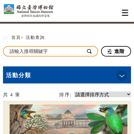
跳到主要內容
網站導覽
:::
首頁
> 活動查詢
進階
活動分類
共
4
筆
排序: