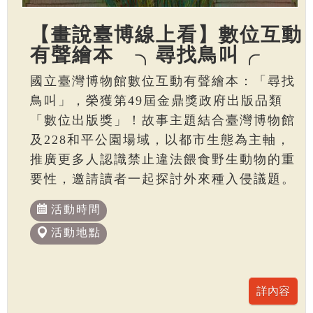
【畫說臺博線上看】數位互動
有聲繪本 ╮尋找鳥叫╭
國立臺灣博物館數位互動有聲繪本：「尋找
鳥叫」，榮獲第49屆金鼎獎政府出版品類
「數位出版獎」！故事主題結合臺灣博物館
及228和平公園場域，以都市生態為主軸，
推廣更多人認識禁止違法餵食野生動物的重
要性，邀請讀者一起探討外來種入侵議題。
活動時間
活動地點