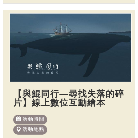
【與鯤同行—尋找失落的碎
片】線上數位互動繪本
活動時間
活動地點