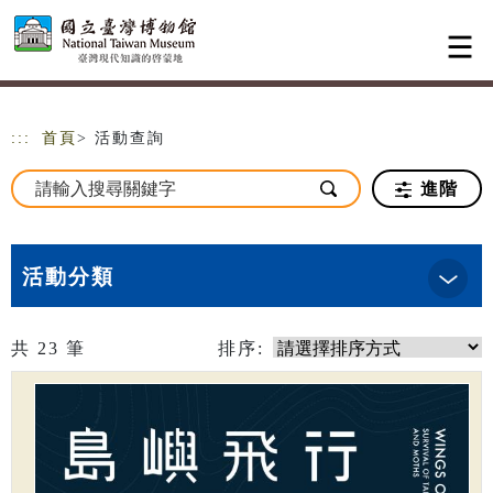
跳到主要內容
網站導覽
:::
首頁
> 活動查詢
進階
活動分類
共
23
筆
排序: