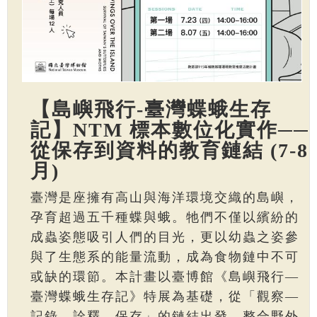
【島嶼飛行-臺灣蝶蛾生存
記】NTM 標本數位化實作──
從保存到資料的教育鏈結 (7-8
月)
臺灣是座擁有高山與海洋環境交織的島嶼，
孕育超過五千種蝶與蛾。牠們不僅以繽紛的
成蟲姿態吸引人們的目光，更以幼蟲之姿參
與了生態系的能量流動，成為食物鏈中不可
或缺的環節。本計畫以臺博館《島嶼飛行—
臺灣蝶蛾生存記》特展為基礎，從「觀察—
記錄—詮釋—保存」的鏈結出發，整合野外