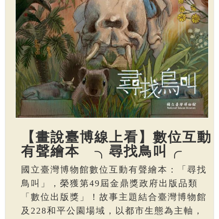
【畫說臺博線上看】數位互動
有聲繪本 ╮尋找鳥叫╭
國立臺灣博物館數位互動有聲繪本：「尋找
鳥叫」，榮獲第49屆金鼎獎政府出版品類
「數位出版獎」！故事主題結合臺灣博物館
及228和平公園場域，以都市生態為主軸，