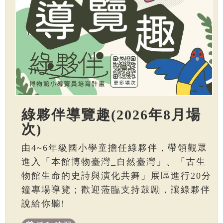
綠夥伴導覽趣(2026年8月場
次)
由4~6年級國小學童擔任綠夥伴，帶領觀眾
進入「本館博物臺灣_自然臺灣」、「古生
物館生命的史詩與演化共舞」展區進行20分
鐘專場導覽；歡迎蒞臨支持鼓勵，讓綠夥伴
說給你聽!