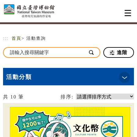
跳到主要內容
網站導覽
:::
首頁
> 活動查詢
進階
活動分類
共
10
筆
排序: