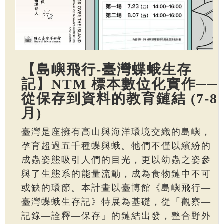
【島嶼飛行-臺灣蝶蛾生存
記】NTM 標本數位化實作──
從保存到資料的教育鏈結 (7-8
月)
臺灣是座擁有高山與海洋環境交織的島嶼，
孕育超過五千種蝶與蛾。牠們不僅以繽紛的
成蟲姿態吸引人們的目光，更以幼蟲之姿參
與了生態系的能量流動，成為食物鏈中不可
或缺的環節。本計畫以臺博館《島嶼飛行—
臺灣蝶蛾生存記》特展為基礎，從「觀察—
記錄—詮釋—保存」的鏈結出發，整合野外