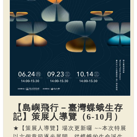
【島嶼飛行－臺灣蝶蛾生存
記】策展人導覽（6-10月）
★【策展人導覽】場次更新囉 ~~本次特展
以六個章節逐步展開，從蝶蛾的生命誕生、