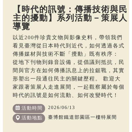
【時代的訊號：傳播技術與民
主的擾動】系列活動－策展人
導覽
以近200件珍貴文物與影像史料，帶領我們
看見臺灣從日本時代到近代，如何透過各式
傳播媒材與技術不斷「攪動」既有秩序：
從地下刊物到錄音設備，從倡議到抵抗，民
間與官方在如何傳播訊息上的拉鋸戰，其實
形塑出一段通往民主的關鍵歷程。 歡迎大
家跟著策展人走進展間，一起觀察屬於每個
時代的訊號是如何流動、如何改變時代！
2026/06/13
活動時間
臺博館鐵道部園區一樓特展間
活動地點