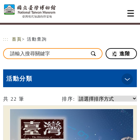
跳到主要內容
網站導覽
:::
首頁
> 活動查詢
進階
活動分類
共
22
筆
排序: