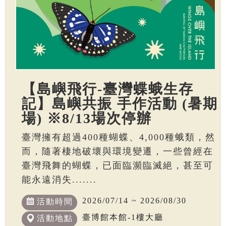
【島嶼飛行-臺灣蝶蛾生存
記】島嶼共振 手作活動 (暑期
場) ※8/13場次停辦
臺灣擁有超過400種蝴蝶、4,000種蛾類，然
而，隨著棲地破壞與環境變遷，一些曾經在
臺灣飛舞的蝴蝶，已面臨瀕臨滅絕，甚至可
能永遠消失.......
2026/07/14 ~ 2026/08/30
活動時間
臺博館本館-1樓大廳
活動地點