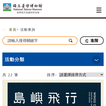
跳到主要內容
網站導覽
:::
首頁
> 活動查詢
進階
活動分類
共
22
筆
排序: