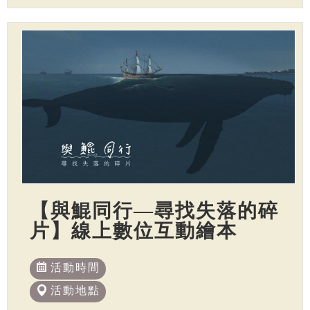
【與鯤同行—尋找失落的碎
片】線上數位互動繪本
活動時間
活動地點