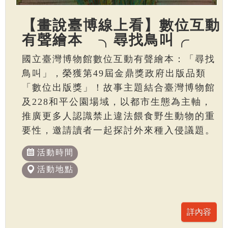
【畫說臺博線上看】數位互動
有聲繪本 ╮尋找鳥叫╭
國立臺灣博物館數位互動有聲繪本：「尋找
鳥叫」，榮獲第49屆金鼎獎政府出版品類
「數位出版獎」！故事主題結合臺灣博物館
及228和平公園場域，以都市生態為主軸，
推廣更多人認識禁止違法餵食野生動物的重
要性，邀請讀者一起探討外來種入侵議題。
活動時間
活動地點