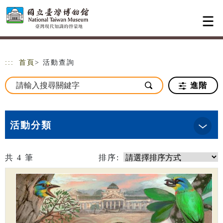
跳到主要內容
網站導覽
:::
首頁
> 活動查詢
進階
活動分類
共
4
筆
排序: