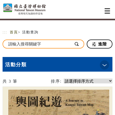
跳到主要內容
網站導覽
:::
首頁
> 活動查詢
進階
活動分類
共
3
筆
排序: