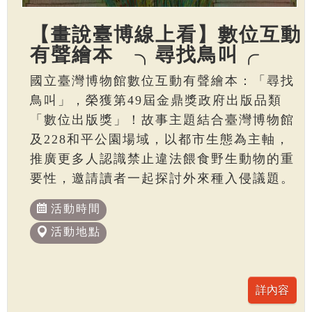
【畫說臺博線上看】數位互動
有聲繪本 ╮尋找鳥叫╭
國立臺灣博物館數位互動有聲繪本：「尋找
鳥叫」，榮獲第49屆金鼎獎政府出版品類
「數位出版獎」！故事主題結合臺灣博物館
及228和平公園場域，以都市生態為主軸，
推廣更多人認識禁止違法餵食野生動物的重
要性，邀請讀者一起探討外來種入侵議題。
活動時間
活動地點