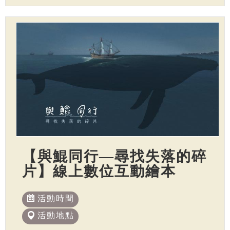
【與鯤同行—尋找失落的碎
片】線上數位互動繪本
活動時間
活動地點