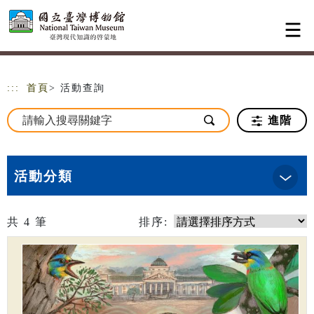
跳到主要內容
網站導覽
:::
首頁
> 活動查詢
進階
活動分類
共
4
筆
排序: