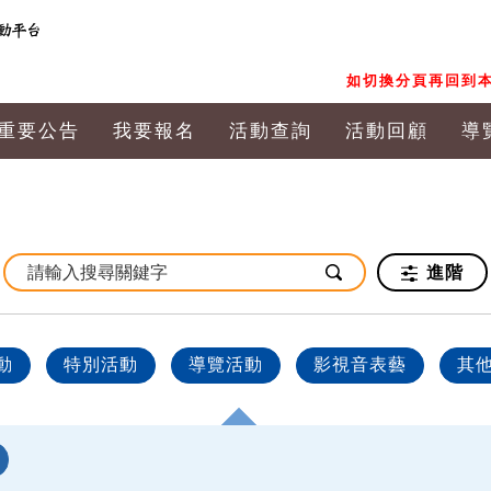
如切換分頁再回到本
重要公告
我要報名
活動查詢
活動回顧
導
進階
動
特別活動
導覽活動
影視音表藝
其