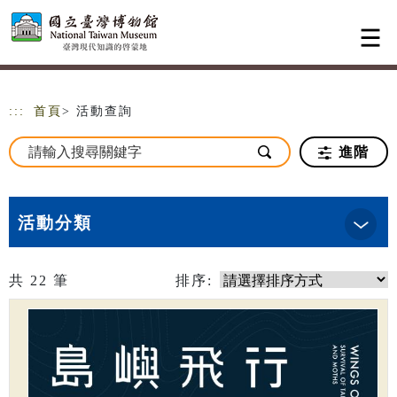
跳到主要內容
網站導覽
:::
首頁
> 活動查詢
進階
活動分類
共
22
筆
排序: