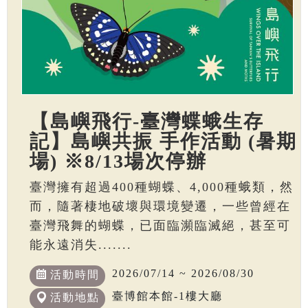
【島嶼飛行-臺灣蝶蛾生存
記】島嶼共振 手作活動 (暑期
場) ※8/13場次停辦
臺灣擁有超過400種蝴蝶、4,000種蛾類，然
而，隨著棲地破壞與環境變遷，一些曾經在
臺灣飛舞的蝴蝶，已面臨瀕臨滅絕，甚至可
能永遠消失.......
2026/07/14 ~ 2026/08/30
活動時間
臺博館本館-1樓大廳
活動地點