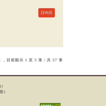
 ，目前顯示
1
至
5
筆 / 共 57 筆
內)
面)