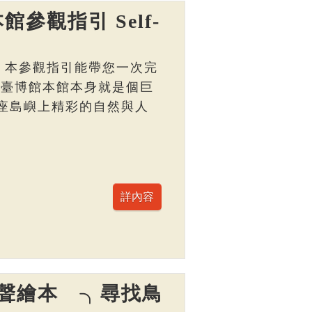
館參觀指引 Self-
， 本參觀指引能帶您一次完
 臺博館本館本身就是個巨
座島嶼上精彩的自然與人
聲繪本 ╮尋找鳥