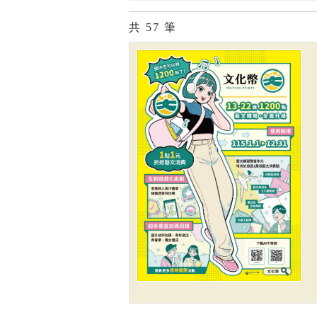
共
57
筆