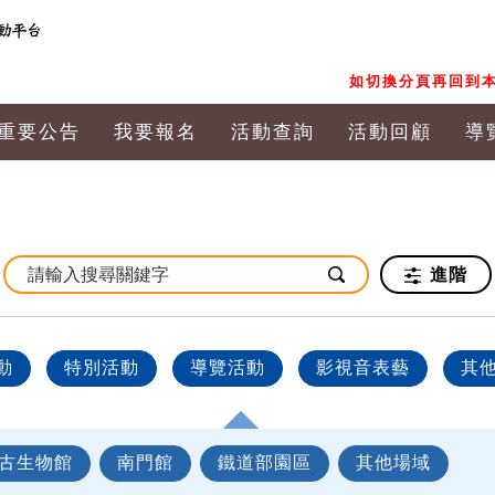
如切換分頁再回到本
重要公告
我要報名
活動查詢
活動回顧
導
進階
動
特別活動
導覽活動
影視音表藝
其
古生物館
南門館
鐵道部園區
其他場域