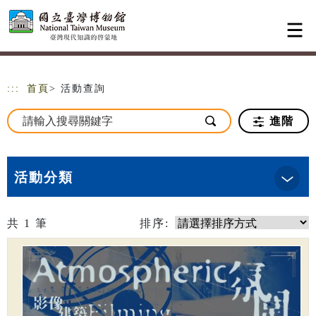
跳到主要內容
網站導覽
:::
首頁
> 活動查詢
進階
活動分類
共
1
筆
排序: