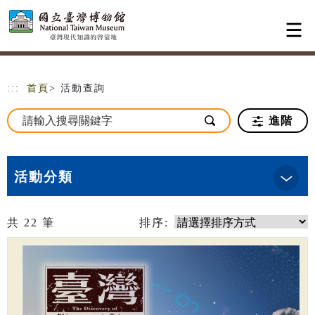
跳到主要內容
網站導覽
:::
首頁
> 活動查詢
進階
活動分類
共
22
筆
排序: