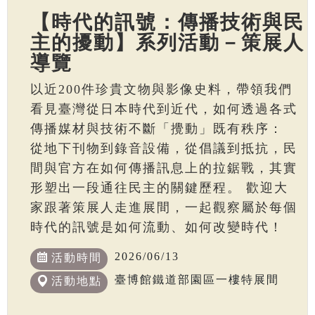
【時代的訊號：傳播技術與民
主的擾動】系列活動－策展人
導覽
以近200件珍貴文物與影像史料，帶領我們
看見臺灣從日本時代到近代，如何透過各式
傳播媒材與技術不斷「攪動」既有秩序：
從地下刊物到錄音設備，從倡議到抵抗，民
間與官方在如何傳播訊息上的拉鋸戰，其實
形塑出一段通往民主的關鍵歷程。 歡迎大
家跟著策展人走進展間，一起觀察屬於每個
時代的訊號是如何流動、如何改變時代！
2026/06/13
活動時間
臺博館鐵道部園區一樓特展間
活動地點