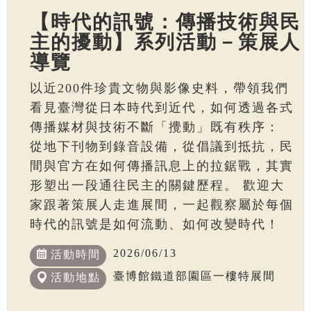
【時代的訊號：傳播技術與民
主的擾動】系列活動－策展人
導覽
以近200件珍貴文物與影像史料，帶領我們
看見臺灣從日本時代到近代，如何透過各式
傳播媒材與技術不斷「攪動」既有秩序：
從地下刊物到錄音設備，從倡議到抵抗，民
間與官方在如何傳播訊息上的拉鋸戰，其實
形塑出一段通往民主的關鍵歷程。 歡迎大
家跟著策展人走進展間，一起觀察屬於每個
時代的訊號是如何流動、如何改變時代！
2026/06/13
活動時間
臺博館鐵道部園區一樓特展間
活動地點