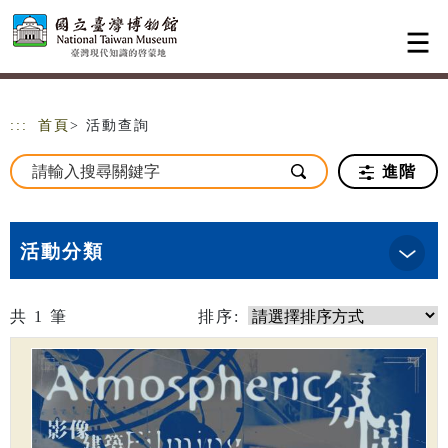
跳到主要內容
網站導覽
:::
首頁
> 活動查詢
進階
活動分類
共
1
筆
排序: