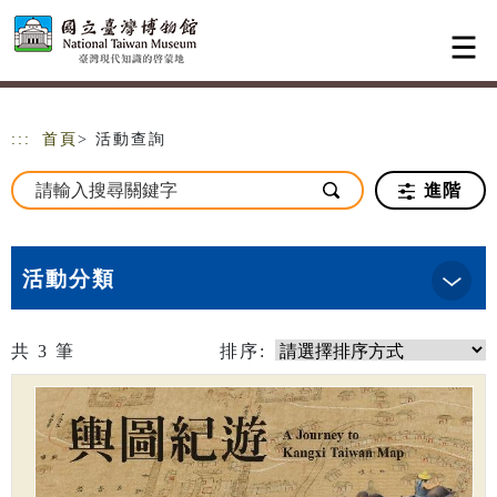
跳到主要內容
網站導覽
:::
首頁
> 活動查詢
進階
活動分類
共
3
筆
排序: