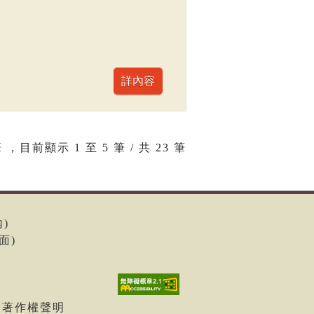
 ，目前顯示
1
至
5
筆 / 共 23 筆
內)
面)
| 著作權聲明