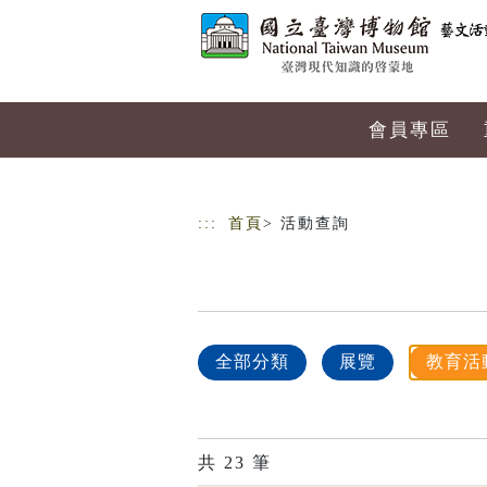
跳到主要內容
網站導覽
會員專區
:::
首頁
> 活動查詢
全部分類
展覽
教育活
共
23
筆