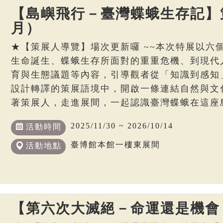
【島嶼飛行－臺灣蝶蛾生存記】策
月）
★【策展人導覽】場次更新囉 ~~本次特展以六
生命誕生、蝶蛾生存所面對的重重危機、到現代
育與生態議題等內容，引導觀者從「知識到感知
設計轉譯的策展語境中，開啟一條連結自然與文
著策展人，走進展間，一起認識臺灣蝶蛾在這座
2025/11/30 ~ 2026/10/14
活動時間
臺博館本館一樓東展間
活動地點
【第六次大滅絕－命運還是機會