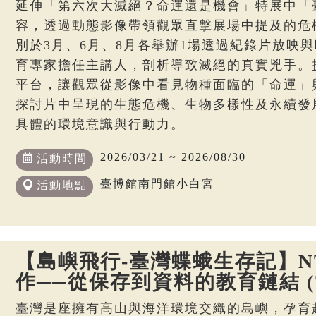
延伸「第六次大滅絕？命運還是機會」特展中「
容，透過動態影像帶領觀眾直擊展場中提及的危
別於3月、6月、8月各舉辦1場透過紀錄片放映
育專家擔任主講人，剖析導致滅絕的真實兇手。
平台，讓觀眾從影像中看見物種面臨的「命運」
探討片中呈現的生態危機、生物多樣性及永續發
具體的環境意識與行動力。
2026/03/21 ~ 2026/08/30
活動時間
臺博館南門館小白宮
活動地點
【島嶼飛行-臺灣蝶蛾生存記】N
作──從保存到資料的教育鏈結 (7
臺灣是座擁有高山與海洋環境交織的島嶼，孕育