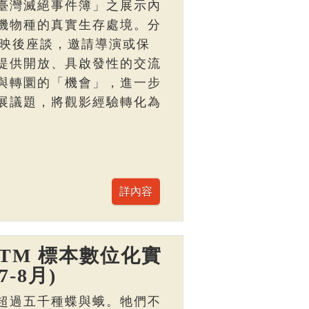
臺灣滅絕事件簿」之展示內
機物種的真實生存處境。分
與映後座談，邀請導演或保
提供開放、具啟發性的交流
與轉圜的「機會」，進一步
展議題，將觀影經驗轉化為
TM 標本數位化實
-8月)
超過五千種蝶與蛾。牠們不