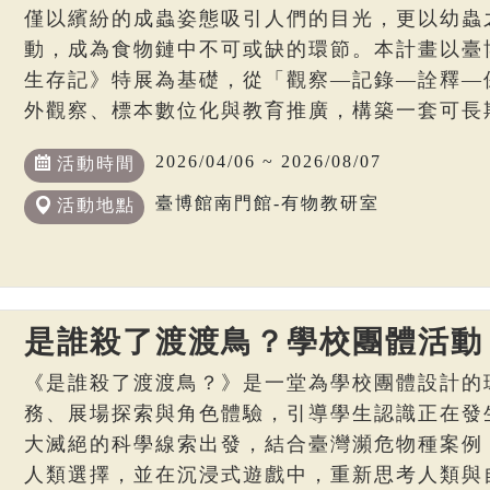
僅以繽紛的成蟲姿態吸引人們的目光，更以幼蟲
動，成為食物鏈中不可或缺的環節。本計畫以臺
生存記》特展為基礎，從「觀察—記錄—詮釋—
外觀察、標本數位化與教育推廣，構築一套可長
2026/04/06 ~ 2026/08/07
活動時間
臺博館南門館-有物教研室
活動地點
是誰殺了渡渡鳥？學校團體活動
《是誰殺了渡渡鳥？》是一堂為學校團體設計的
務、展場探索與角色體驗，引導學生認識正在發
大滅絕的科學線索出發，結合臺灣瀕危物種案例
人類選擇，並在沉浸式遊戲中，重新思考人類與