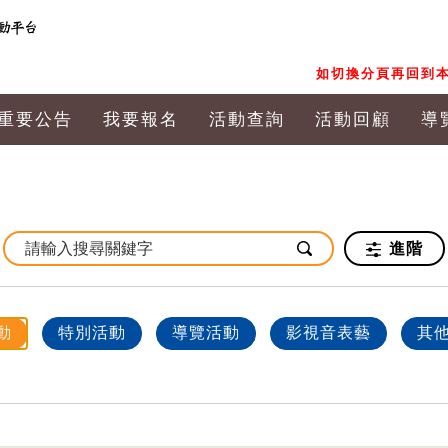
如切換分頁再回到本
重要公告
我要報名
活動查詢
活動回顧
導
進階
動
特別活動
導覽活動
影視音表藝
其