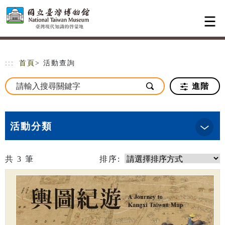
跳到主要內容
網站導覽
:::
首頁
> 活動查詢
進階
活動分類
共
3
筆
排序: