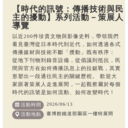
【時代的訊號：傳播技術與民
主的擾動】系列活動－策展人
導覽
以近200件珍貴文物與影像史料，帶領我們
看見臺灣從日本時代到近代，如何透過各式
傳播媒材與技術不斷「攪動」既有秩序：
從地下刊物到錄音設備，從倡議到抵抗，民
間與官方在如何傳播訊息上的拉鋸戰，其實
形塑出一段通往民主的關鍵歷程。 歡迎大
家跟著策展人走進展間，一起觀察屬於每個
時代的訊號是如何流動、如何改變時代！
2026/06/13
活動時間
臺博館鐵道部園區一樓特展間
活動地點