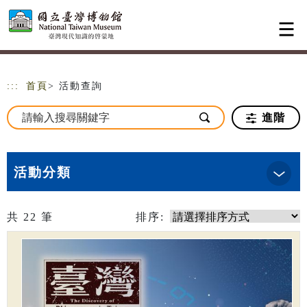
跳到主要內容
網站導覽
:::
首頁
> 活動查詢
進階
活動分類
共
22
筆
排序: