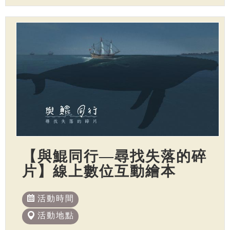
【與鯤同行—尋找失落的碎
片】線上數位互動繪本
活動時間
活動地點