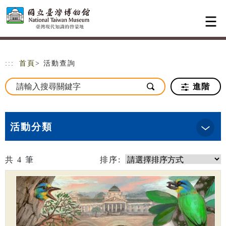
跳到主要內容
網站導覽
:::
首頁
> 活動查詢
進階
活動分類
共
4
筆
排序: