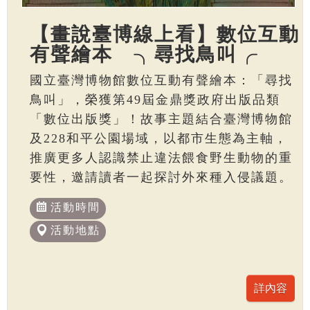
【畫說臺博線上看】數位互動
有聲繪本 ╮尋找鳥叫╭
國立臺灣博物館數位互動有聲繪本：「尋找
鳥叫」，榮獲第49屆金鼎獎政府出版品類
「數位出版獎」！故事主題結合臺灣博物館
及228和平公園場域，以都市生態為主軸，
推廣更多人認識禁止違法餵食野生動物的重
要性，邀請讀者一起探討外來種入侵議題。
活動時間
活動地點