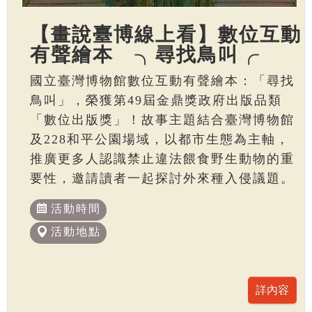
【畫說臺博線上看】數位互動
有聲繪本 ╮尋找鳥叫╭
國立臺灣博物館數位互動有聲繪本：「尋找
鳥叫」，榮獲第49屆金鼎獎政府出版品類
「數位出版獎」！故事主題結合臺灣博物館
及228和平公園場域，以都市生態為主軸，
推廣更多人認識禁止違法餵食野生動物的重
要性，邀請讀者一起探討外來種入侵議題。
活動時間
活動地點