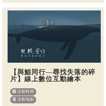
【與鯤同行—尋找失落的碎
片】線上數位互動繪本
活動時間
活動地點