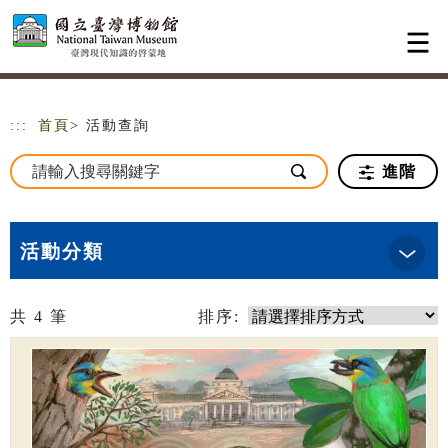
跳到主要內容
網站導覽
:::
首頁
> 活動查詢
進階
活動分類
共
4
筆
排序: