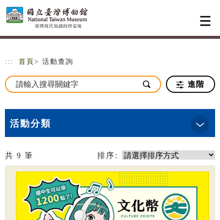
跳到主要內容
網站導覽
:::
首頁
> 活動查詢
進階
活動分類
共
9
筆
排序: