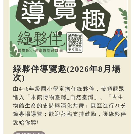
綠夥伴導覽趣(2026年8月場
次)
由4~6年級國小學童擔任綠夥伴，帶領觀眾
進入「本館博物臺灣_自然臺灣」、「古生
物館生命的史詩與演化共舞」展區進行20分
鐘專場導覽；歡迎蒞臨支持鼓勵，讓綠夥伴
說給你聽!