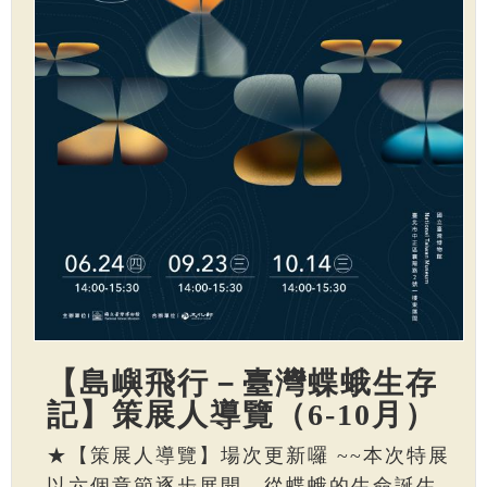
【島嶼飛行－臺灣蝶蛾生存
記】策展人導覽（6-10月）
★【策展人導覽】場次更新囉 ~~本次特展
以六個章節逐步展開，從蝶蛾的生命誕生、