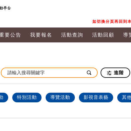
如切換分頁再回到本
重要公告
我要報名
活動查詢
活動回顧
導
進階
動
特別活動
導覽活動
影視音表藝
其