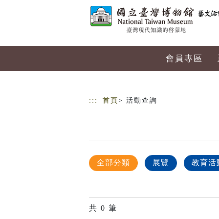
跳到主要內容
網站導覽
會員專區
:::
首頁
> 活動查詢
全部分類
展覽
教育活
共
0
筆