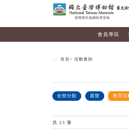
跳到主要內容
網站導覽
會員專區
:::
首頁
> 活動查詢
全部分類
展覽
教育活
共
23
筆