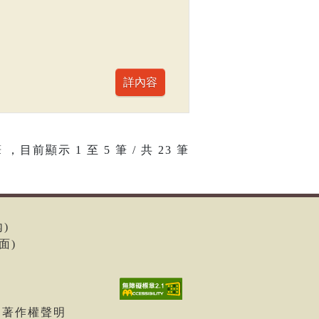
 ，目前顯示
1
至
5
筆 / 共 23 筆
內)
面)
| 著作權聲明