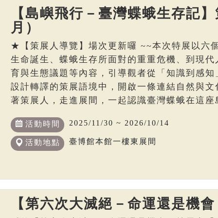
【島嶼飛行－臺灣蝶蛾生存記】策
月）
★【策展人導覽】場次更新囉 ~~本次特展以六
生命誕生、蝶蛾生存所面對的重重危機、到現代
育與生態議題等內容，引導觀者從「知識到感知
設計轉譯的策展語境中，開啟一條連結自然與文
著策展人，走進展間，一起認識臺灣蝶蛾在這座
2025/11/30 ~ 2026/10/14
活動時間
臺博館本館一樓東展間
活動地點
【第六次大滅絕－命運還是機會