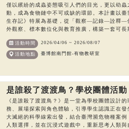
僅以繽紛的成蟲姿態吸引人們的目光，更以幼蟲
動，成為食物鏈中不可或缺的環節。本計畫以臺
生存記》特展為基礎，從「觀察—記錄—詮釋—
外觀察、標本數位化與教育推廣，構築一套可長
2026/04/06 ~ 2026/08/07
活動時間
臺博館南門館-有物教研室
活動地點
是誰殺了渡渡鳥？學校團體活動
《是誰殺了渡渡鳥？》是一堂為學校團體設計的
務、展場探索與角色體驗，引導學生認識正在發
大滅絕的科學線索出發，結合臺灣瀕危物種案例
人類選擇，並在沉浸式遊戲中，重新思考人類與