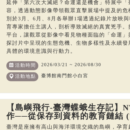
延伸「第六次大滅絕？命運還是機會」特展中「
容，透過動態影像帶領觀眾直擊展場中提及的危
別於3月、6月、8月各舉辦1場透過紀錄片放映
育專家擔任主講人，剖析導致滅絕的真實兇手。
平台，讓觀眾從影像中看見物種面臨的「命運」
探討片中呈現的生態危機、生物多樣性及永續發
具體的環境意識與行動力。
2026/03/21 ~ 2026/08/30
活動時間
臺博館南門館小白宮
活動地點
【島嶼飛行-臺灣蝶蛾生存記】N
作──從保存到資料的教育鏈結 (7
臺灣是座擁有高山與海洋環境交織的島嶼，孕育