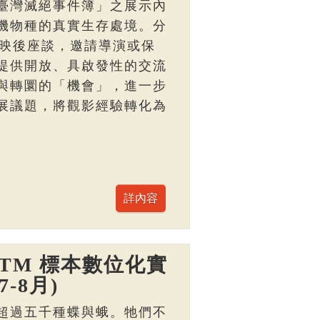
臺灣滅絕事件簿」之展示內
機物種的真實生存處境。分
與映後座談，邀請導演或保
提供開放、具啟發性的交流
與轉圜的「機會」，進一步
展議題，將觀影經驗轉化為
TM 標本數位化實
-8月)
超過五千種蝶與蛾。牠們不