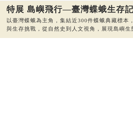
特展 島嶼飛行—臺灣蝶蛾生存
以臺灣蝶蛾為主角，集結近300件蝶蛾典藏標本
與生存挑戰，從自然史到人文視角，展現島嶼生
2025/11/11 ~ 2026/11/01
活動時間
臺博館本館
活動地點
特展 第六次大滅絕？命運還是