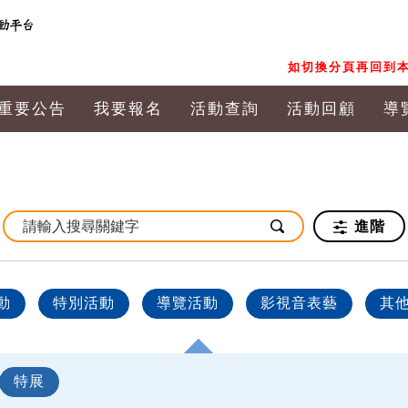
如切換分頁再回到本
重要公告
我要報名
活動查詢
活動回顧
導
進階
動
特別活動
導覽活動
影視音表藝
其
特展