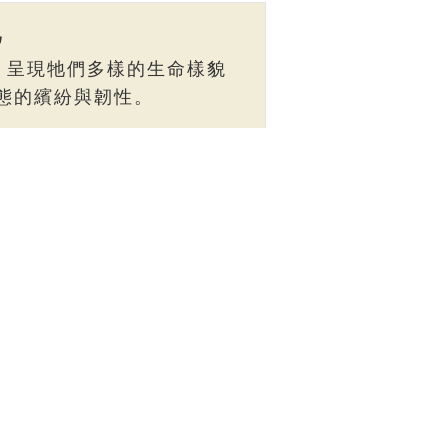
記
，呈現牠們多樣的生命樣貌
態的繽紛與韌性。
機會