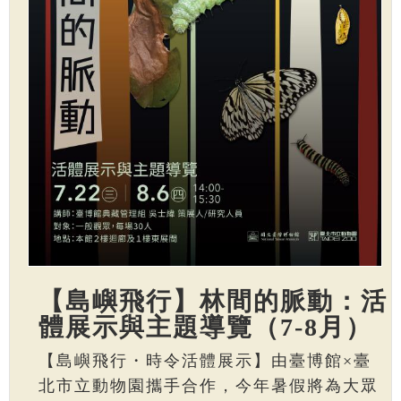
【島嶼飛行】林間的脈動：活
體展示與主題導覽（7-8月）
【島嶼飛行・時令活體展示】由臺博館×臺
北市立動物園攜手合作，今年暑假將為大眾