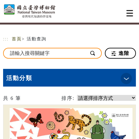
跳到主要內容
網站導覽
:::
首頁
> 活動查詢
進階
活動分類
共
6
筆
排序: