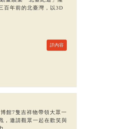
三百年前的北臺灣，以3D
臺博館7隻吉祥物帶領大眾一
戰，邀請觀眾一起在歡笑與
力