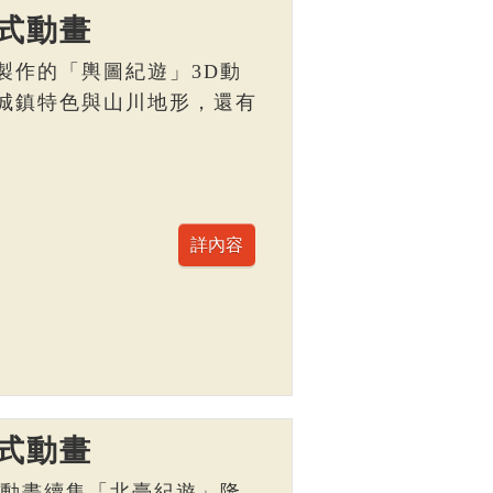
式動畫
製作的「輿圖紀遊」3D動
城鎮特色與山川地形，還有
。
式動畫
D動畫續集「北臺紀遊」隆