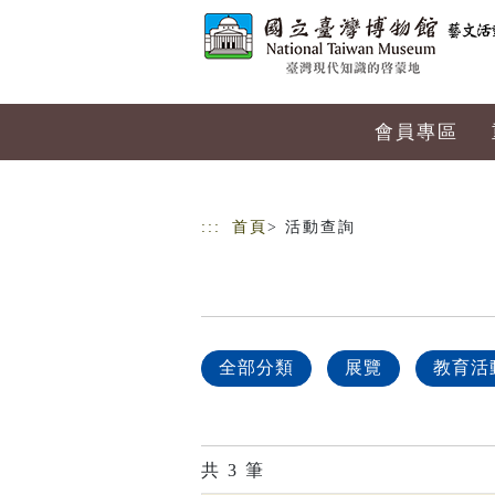
跳到主要內容
網站導覽
會員專區
:::
首頁
> 活動查詢
全部分類
展覽
教育活
共
3
筆