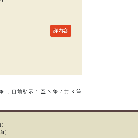
筆 ，目前顯示
1
至
3
筆 / 共 3 筆
內)
面)