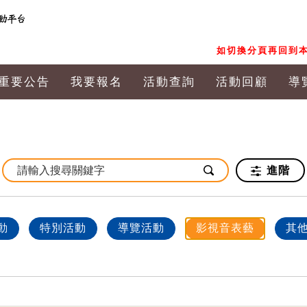
如切換分頁再回到本
重要公告
我要報名
活動查詢
活動回顧
導
進階
動
特別活動
導覽活動
影視音表藝
其