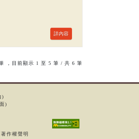
筆 ，目前顯示
1
至
5
筆 / 共 6 筆
內)
面)
| 著作權聲明