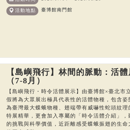
臺博館南門館
活動地點
【島嶼飛行】林間的脈動：活體
（7-8月）
【島嶼飛行・時令活體展示】由臺博館×臺北市
假將為大眾展出極具代表性的活體物種，包含姿
為臺灣最大蝶蛾物種、翅端帶有威嚇性蛇頭紋理
特展精華，更會加入專屬的「時令活體介紹」，
的挑戰與科學價值，近距離感受蝶蛾振翅的生命