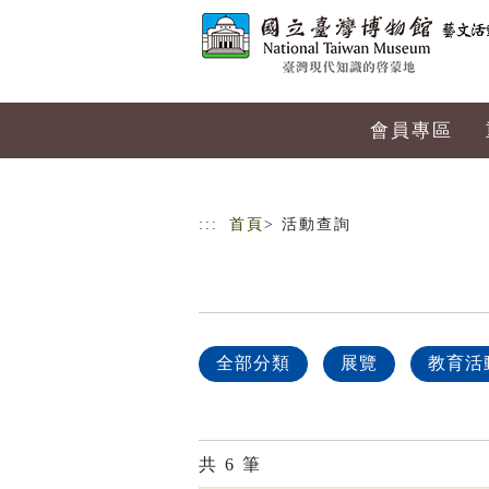
跳到主要內容
網站導覽
會員專區
:::
首頁
> 活動查詢
全部分類
展覽
教育活
共
6
筆