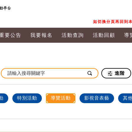
如切換分頁再回到本
重要公告
我要報名
活動查詢
活動回顧
導
進階
動
特別活動
導覽活動
影視音表藝
其