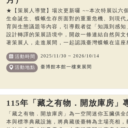
★【策展人導覽】場次更新囉 ~~本次特展以六
生命誕生、蝶蛾生存所面對的重重危機、到現代
育與生態議題等內容，引導觀者從「知識到感知
設計轉譯的策展語境中，開啟一條連結自然與文
著策展人，走進展間，一起認識臺灣蝶蛾在這座
2025/11/30 ~ 2026/10/14
活動時間
臺博館本館一樓東展間
活動地點
115年「藏之有物．開放庫房」
「藏之有物．開放庫房」為一空間迷你五臟俱全
本與標準典藏設施，將典藏後臺轉為主場亮相，