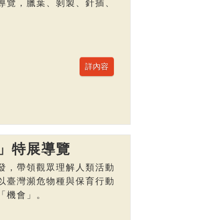
導覽，臘葉、剝製、針插、
」特展導覽
發，帶領觀眾理解人類活動
以臺灣瀕危物種與保育行動
「機會」。