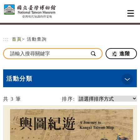
跳到主要內容
網站導覽
:::
首頁
> 活動查詢
進階
活動分類
共
3
筆
排序: