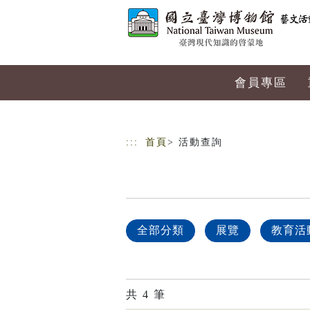
跳到主要內容
網站導覽
會員專區
:::
首頁
> 活動查詢
全部分類
展覽
教育活
共
4
筆