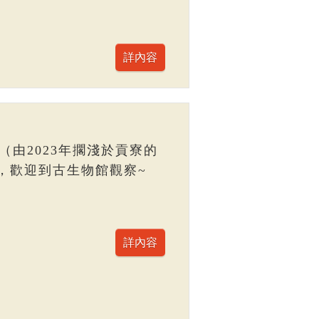
（由2023年擱淺於貢寮的
，歡迎到古生物館觀察~