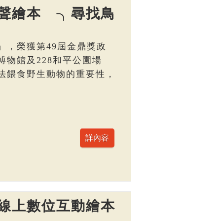
聲繪本 ╮尋找鳥
」，榮獲第49屆金鼎獎政
物館及228和平公園場
法餵食野生動物的重要性，
線上數位互動繪本