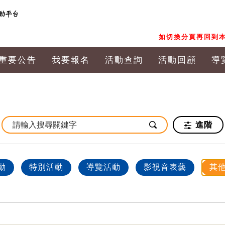
如切換分頁再回到本
重要公告
我要報名
活動查詢
活動回顧
導
進階
動
特別活動
導覽活動
影視音表藝
其