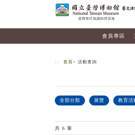
跳到主要內容
網站導覽
會員專區
:::
首頁
> 活動查詢
全部分類
展覽
教育活
共
6
筆