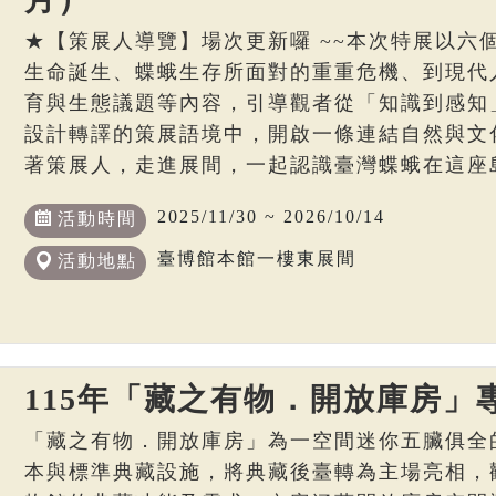
★【策展人導覽】場次更新囉 ~~本次特展以六
生命誕生、蝶蛾生存所面對的重重危機、到現代
育與生態議題等內容，引導觀者從「知識到感知
設計轉譯的策展語境中，開啟一條連結自然與文
著策展人，走進展間，一起認識臺灣蝶蛾在這座
2025/11/30 ~ 2026/10/14
活動時間
臺博館本館一樓東展間
活動地點
115年「藏之有物．開放庫房」
「藏之有物．開放庫房」為一空間迷你五臟俱全
本與標準典藏設施，將典藏後臺轉為主場亮相，