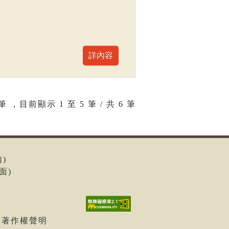
筆 ，目前顯示
1
至
5
筆 / 共 6 筆
內)
面)
| 著作權聲明