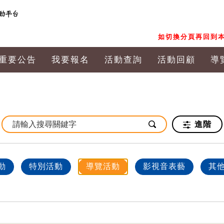
如切換分頁再回到本
重要公告
我要報名
活動查詢
活動回顧
導
進階
動
特別活動
導覽活動
影視音表藝
其