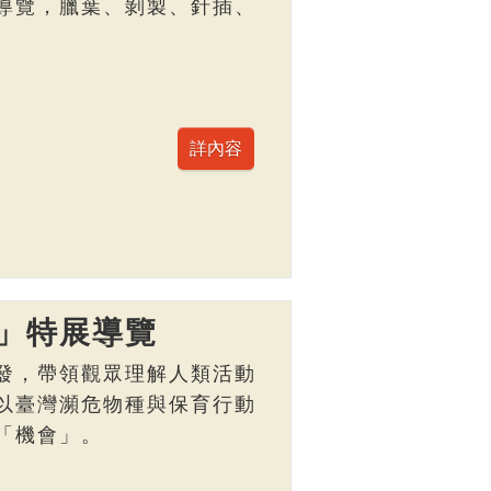
導覽，臘葉、剝製、針插、
」特展導覽
發，帶領觀眾理解人類活動
以臺灣瀕危物種與保育行動
「機會」。