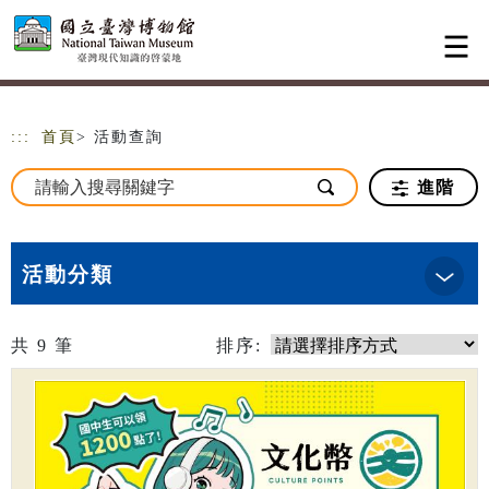
跳到主要內容
網站導覽
:::
首頁
> 活動查詢
進階
活動分類
共
9
筆
排序: