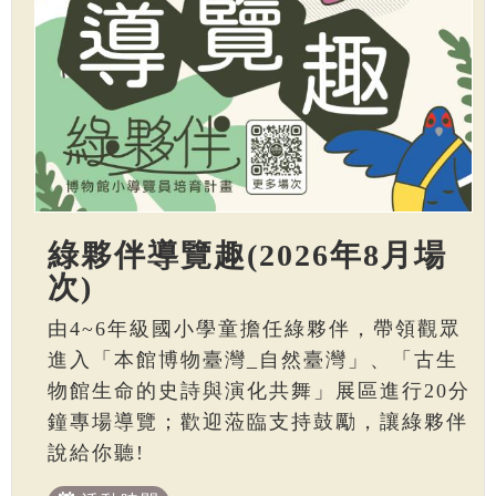
綠夥伴導覽趣(2026年8月場
次)
由4~6年級國小學童擔任綠夥伴，帶領觀眾
進入「本館博物臺灣_自然臺灣」、「古生
物館生命的史詩與演化共舞」展區進行20分
鐘專場導覽；歡迎蒞臨支持鼓勵，讓綠夥伴
說給你聽!