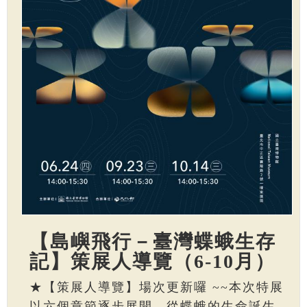
【島嶼飛行－臺灣蝶蛾生存
記】策展人導覽（6-10月）
★【策展人導覽】場次更新囉 ~~本次特展
以六個章節逐步展開，從蝶蛾的生命誕生、