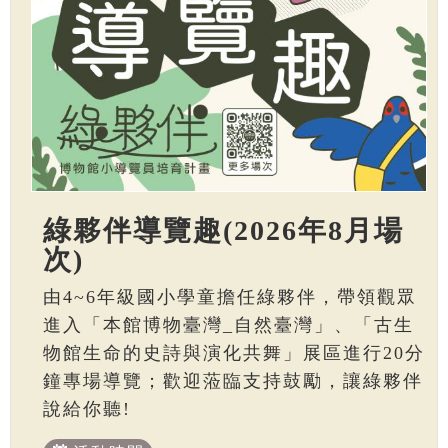
綠夥伴導覽趣(2026年8月場
次)
由4~6年級國小學童擔任綠夥伴，帶領觀眾
進入「本館博物臺灣_自然臺灣」、「古生
物館生命的史詩與演化共舞」展區進行20分
鐘專場導覽；歡迎蒞臨支持鼓勵，讓綠夥伴
說給你聽!