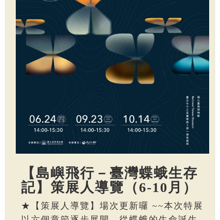
【島嶼飛行－臺灣蝶蛾生存
記】策展人導覽（6-10月）
★【策展人導覽】場次更新囉 ~~本次特展
以六個章節逐步展開，從蝶蛾的生命誕生、