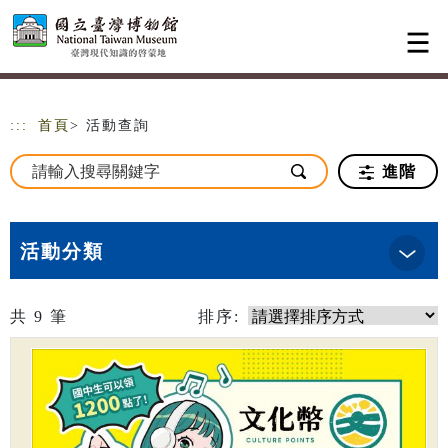
跳到主要內容
網站導覽
:::
首頁
> 活動查詢
進階
活動分類
共
9
筆
排序: