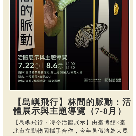
【島嶼飛行】林間的脈動：活
體展示與主題導覽（7-8月）
【島嶼飛行・時令活體展示】由臺博館×臺
北市立動物園攜手合作，今年暑假將為大眾