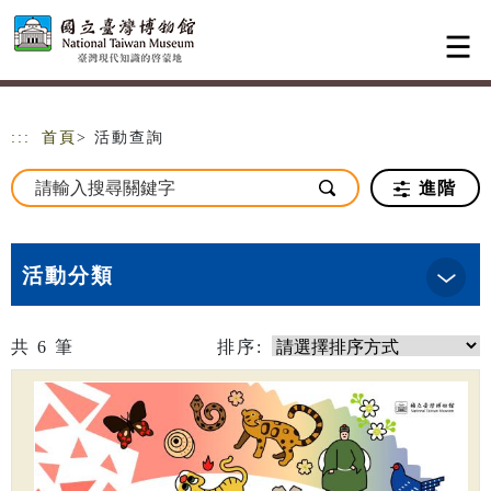
跳到主要內容
網站導覽
:::
首頁
> 活動查詢
進階
活動分類
共
6
筆
排序: