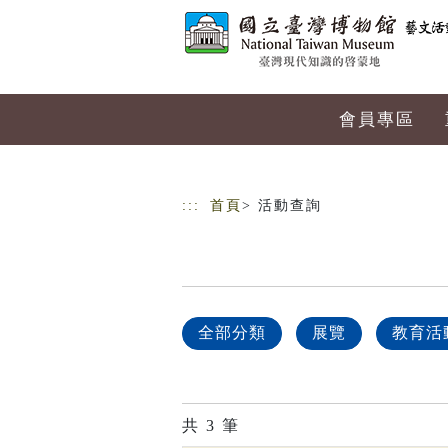
跳到主要內容
網站導覽
會員專區
:::
首頁
> 活動查詢
全部分類
展覽
教育活
共
3
筆