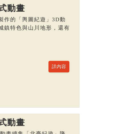
式動畫
製作的「輿圖紀遊」3D動
城鎮特色與山川地形，還有
。
式動畫
D動畫續集「北臺紀遊」隆