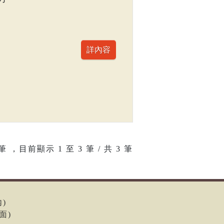
筆 ，目前顯示
1
至
3
筆 / 共 3 筆
內)
面)