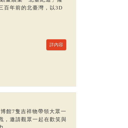
三百年前的北臺灣，以3D
臺博館7隻吉祥物帶領大眾一
戰，邀請觀眾一起在歡笑與
力