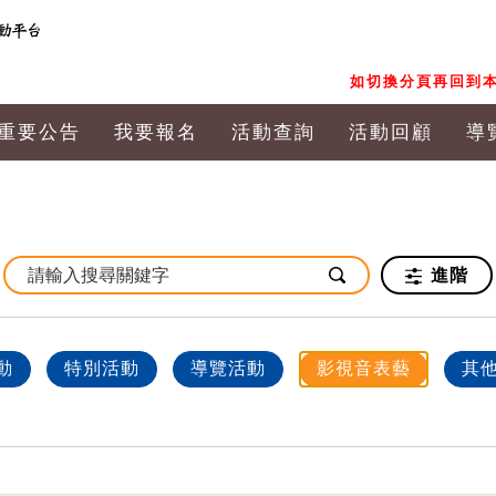
如切換分頁再回到本
重要公告
我要報名
活動查詢
活動回顧
導
進階
動
特別活動
導覽活動
影視音表藝
其