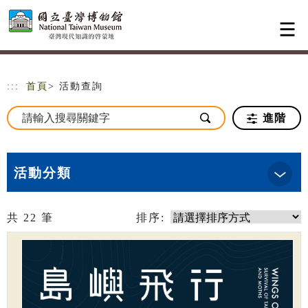
跳到主要內容
網站導覽
:::
首頁
> 活動查詢
進階
活動分類
共
22
筆
排序: