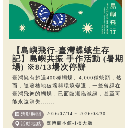
【島嶼飛行-臺灣蝶蛾生存
記】島嶼共振 手作活動 (暑期
場) ※8/13場次停辦
臺灣擁有超過400種蝴蝶、4,000種蛾類，然
而，隨著棲地破壞與環境變遷，一些曾經在
臺灣飛舞的蝴蝶，已面臨瀕臨滅絕，甚至可
能永遠消失.......
2026/07/14 ~ 2026/08/30
活動時間
臺博館本館-1樓大廳
活動地點