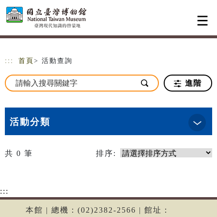
跳到主要內容
網站導覽
:::
首頁
> 活動查詢
進階
活動分類
共
0
筆
排序:
:::
本館 | 總機：(02)2382-2566 | 館址：