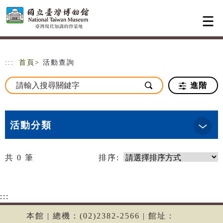
跳到主要內容
網站導覽
:::
首頁
> 活動查詢
進階
活動分類
共
0
筆
排序:
:::
本館 | 總機：(02)2382-2566 | 館址：