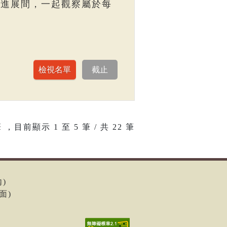
走進展間，一起觀察屬於每
 ，目前顯示
1
至
5
筆 / 共 22 筆
內)
面)