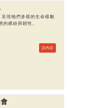
記
，呈現牠們多樣的生命樣貌
態的繽紛與韌性。
機會