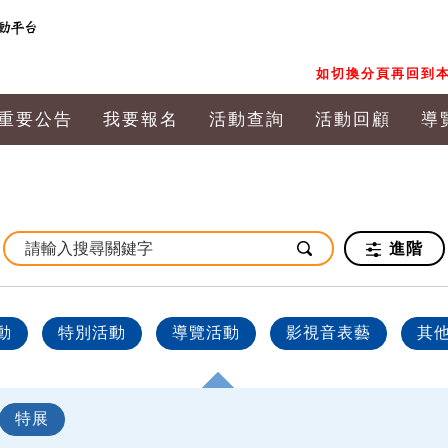
如切換分頁再回到本
重要公告
我要報名
活動查詢
活動回顧
導
進階
動
特別活動
導覽活動
影視音表藝
其
特展