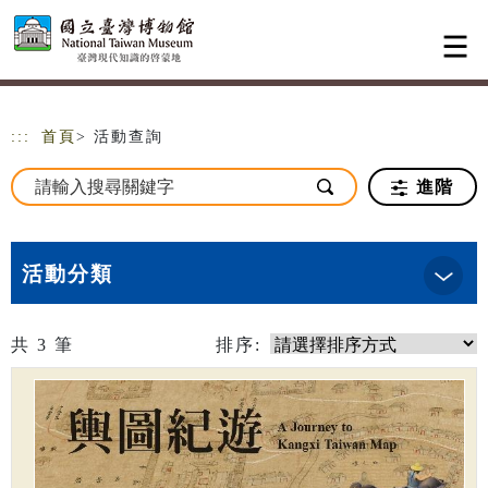
跳到主要內容
網站導覽
:::
首頁
> 活動查詢
進階
活動分類
共
3
筆
排序: