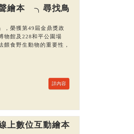
聲繪本 ╮尋找鳥
」，榮獲第49屆金鼎獎政
物館及228和平公園場
法餵食野生動物的重要性，
線上數位互動繪本