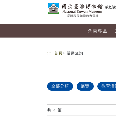
跳到主要內容
網站導覽
會員專區
:::
首頁
> 活動查詢
全部分類
展覽
教育活
共
4
筆