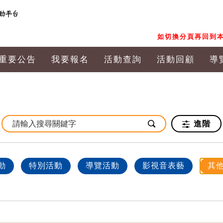
如切換分頁再回到本
重要公告
我要報名
活動查詢
活動回顧
導
進階
動
特別活動
導覽活動
影視音表藝
其