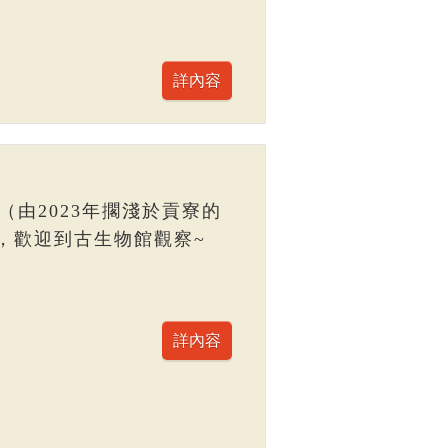
（由2023年擱淺於貢寮的
，歡迎到古生物館觀察~