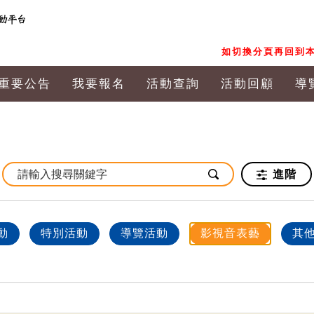
如切換分頁再回到本
重要公告
我要報名
活動查詢
活動回顧
導
進階
動
特別活動
導覽活動
影視音表藝
其