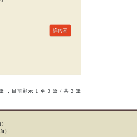
筆 ，目前顯示
1
至
3
筆 / 共 3 筆
內)
面)