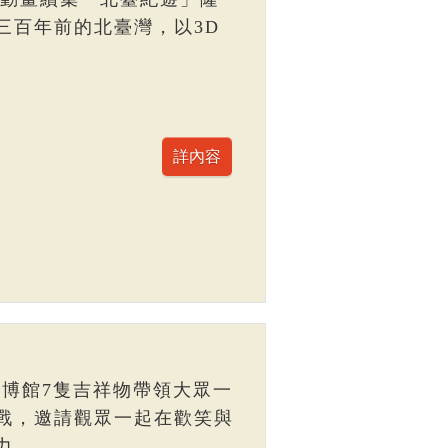
三百年前的北臺灣，以3D
臺博館7隻吉祥物帶領大眾一
戰，邀請觀眾一起在歡笑與
力