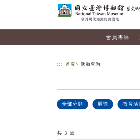
跳到主要內容
網站導覽
會員專區
:::
首頁
> 活動查詢
全部分類
展覽
教育活
共
3
筆