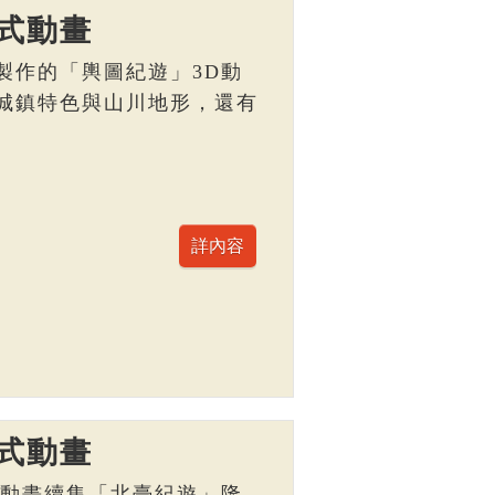
式動畫
製作的「輿圖紀遊」3D動
城鎮特色與山川地形，還有
。
式動畫
D動畫續集「北臺紀遊」隆