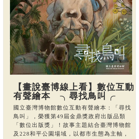
【畫說臺博線上看】數位互動
有聲繪本 ╮尋找鳥叫╭
國立臺灣博物館數位互動有聲繪本：「尋找
鳥叫」，榮獲第49屆金鼎獎政府出版品類
「數位出版獎」！故事主題結合臺灣博物館
及228和平公園場域，以都市生態為主軸，