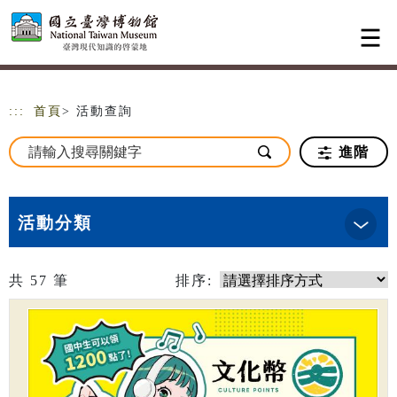
跳到主要內容
網站導覽
:::
首頁
> 活動查詢
進階
活動分類
共
57
筆
排序: