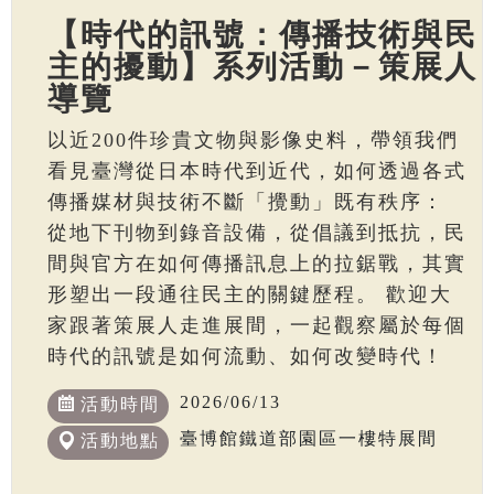
【時代的訊號：傳播技術與民
主的擾動】系列活動－策展人
導覽
以近200件珍貴文物與影像史料，帶領我們
看見臺灣從日本時代到近代，如何透過各式
傳播媒材與技術不斷「攪動」既有秩序：
從地下刊物到錄音設備，從倡議到抵抗，民
間與官方在如何傳播訊息上的拉鋸戰，其實
形塑出一段通往民主的關鍵歷程。 歡迎大
家跟著策展人走進展間，一起觀察屬於每個
時代的訊號是如何流動、如何改變時代！
2026/06/13
活動時間
臺博館鐵道部園區一樓特展間
活動地點