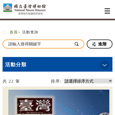
跳到主要內容
網站導覽
:::
首頁
> 活動查詢
進階
活動分類
共
22
筆
排序: