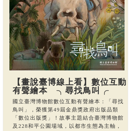
【畫說臺博線上看】數位互動
有聲繪本 ╮尋找鳥叫╭
國立臺灣博物館數位互動有聲繪本：「尋找
鳥叫」，榮獲第49屆金鼎獎政府出版品類
「數位出版獎」！故事主題結合臺灣博物館
及228和平公園場域，以都市生態為主軸，