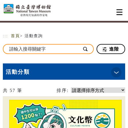
跳到主要內容
網站導覽
:::
首頁
> 活動查詢
進階
活動分類
共
57
筆
排序: