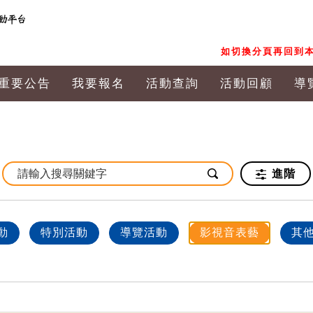
如切換分頁再回到本
重要公告
我要報名
活動查詢
活動回顧
導
進階
動
特別活動
導覽活動
影視音表藝
其