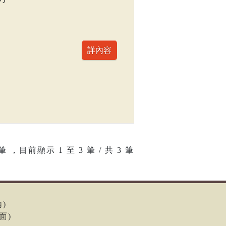
筆 ，目前顯示
1
至
3
筆 / 共 3 筆
內)
面)