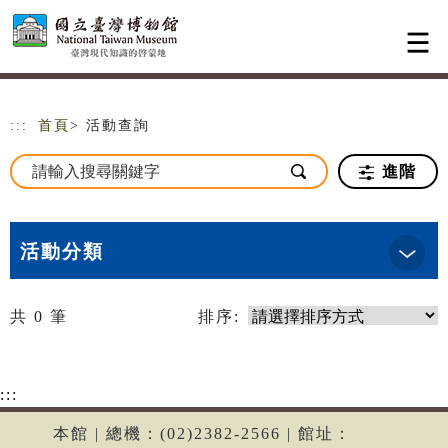
跳到主要內容
網站導覽
:::
首頁
> 活動查詢
進階
活動分類
共
0
筆
排序:
:::
本館 | 總機：(02)2382-2566 | 館址：