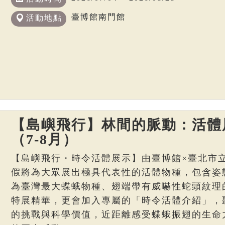
臺博館南門館
活動地點
【島嶼飛行】林間的脈動：活體
（7-8月）
【島嶼飛行・時令活體展示】由臺博館×臺北市
假將為大眾展出極具代表性的活體物種，包含姿
為臺灣最大蝶蛾物種、翅端帶有威嚇性蛇頭紋理
特展精華，更會加入專屬的「時令活體介紹」，
的挑戰與科學價值，近距離感受蝶蛾振翅的生命