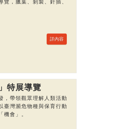
導覽，臘葉、剝製、針插、
」特展導覽
發，帶領觀眾理解人類活動
以臺灣瀕危物種與保育行動
「機會」。