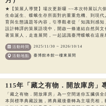
★【策展人導覽】場次更新囉 ~~本次特展以六
生命誕生、蝶蛾生存所面對的重重危機、到現代
育與生態議題等內容，引導觀者從「知識到感知
設計轉譯的策展語境中，開啟一條連結自然與文
著策展人，走進展間，一起認識臺灣蝶蛾在這座
2025/11/30 ~ 2026/10/14
活動時間
臺博館本館一樓東展間
活動地點
115年「藏之有物．開放庫房」
「藏之有物．開放庫房」為一空間迷你五臟俱全
本與標準典藏設施，將典藏後臺轉為主場亮相，