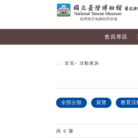
跳到主要內容
網站導覽
會員專區
:::
首頁
> 活動查詢
全部分類
展覽
教育活
共
6
筆