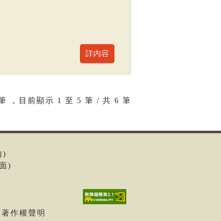
筆 ，目前顯示
1
至
5
筆 / 共 6 筆
內)
面)
| 著作權聲明