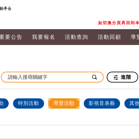
如切換分頁再回到本
重要公告
我要報名
活動查詢
活動回顧
導
進階
動
特別活動
導覽活動
影視音表藝
其