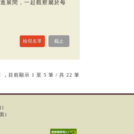
走進展間，一起觀察屬於每
 ，目前顯示
1
至
5
筆 / 共 22 筆
內)
面)