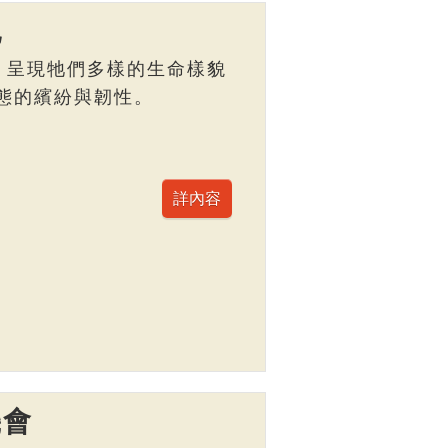
記
，呈現牠們多樣的生命樣貌
態的繽紛與韌性。
機會