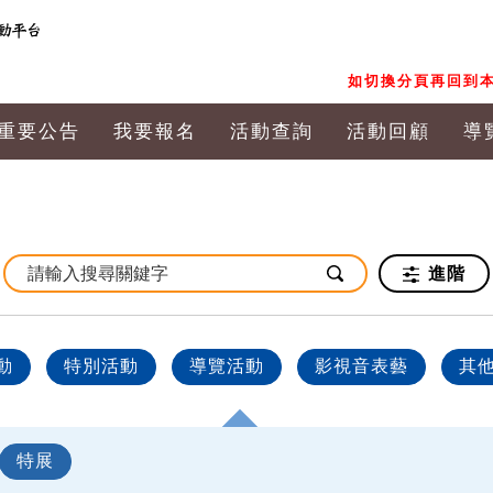
如切換分頁再回到本
重要公告
我要報名
活動查詢
活動回顧
導
進階
動
特別活動
導覽活動
影視音表藝
其
特展